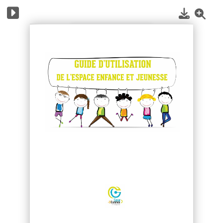
1
/
13