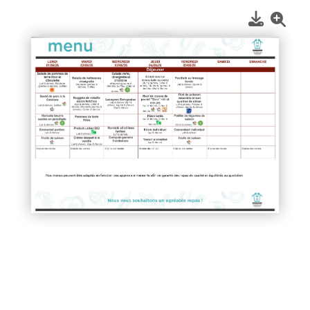
1
/
2