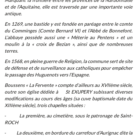
Marquant la frontière entre les provinces de la Narbonnaise
et de l’Aquitaine, elle est traversée par une importante voie
antique.
En 1269, une bastide y est fondée en paréage entre le comte
du Comminges (Comte Bernard VI) et l’Abbé de Bonnefont.
L’abbaye possède aussi une « Méterie au Pentens » et un
moulin à la « croix de Bezian », ainsi que de nombreuses
terres.
En 1568, en pleine guerre de Religion, la commune sert de site
de défense et de surveillance aux catholiques pour empêcher
le passage des Huguenots vers l’Espagne.
Boussens « La Fervente » compte d’ailleurs au XVIIème siècle,
outre son église dédiée à St EXUPERY subissant diverses
modifications au cours des âges (sa cuve baptismale date du
XIIIème siècle), trois chapelles situées :
-
La première, au cimetière, sous le patronage de Saint-
ROCH
-
La deuxième, en bordure du carrefour d’Aurignac dite la