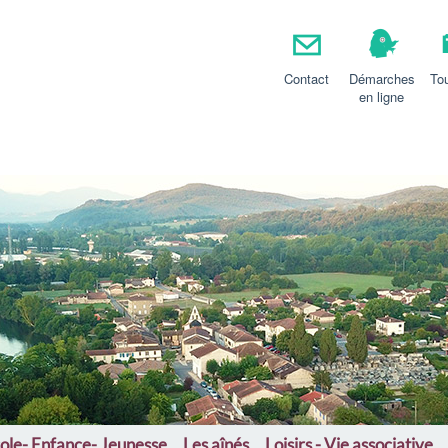
ssens
Contact
Démarches
To
en ligne
ole- Enfance- Jeunesse
Les aînés
Loisirs - Vie associative