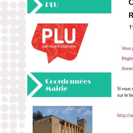
PLU
Vous 
Règle
Annex
Coordonnées
Mairie
Si vous 
sur le l
http://