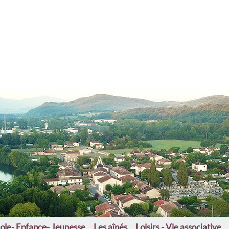
ssens
ole- Enfance- Jeunesse
Les aînés
Loisirs - Vie associative