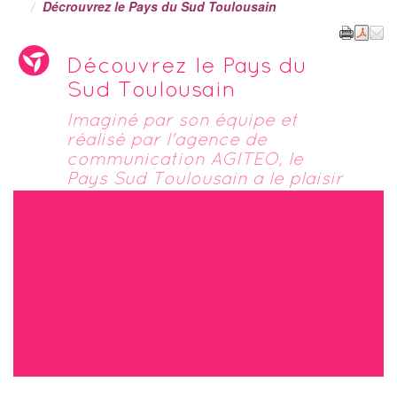
Décrouvrez le Pays du Sud Toulousain
Découvrez le Pays du
Sud Toulousain
Imaginé par son équipe et
réalisé par l'agence de
communication AGITEO, le
Pays Sud Toulousain a le plaisir
et l'honneur de proposer une
vidéo de présentation de son
territoire, une première depuis
la création de la structure!
Prêts à en prendre plein les
yeux (magnifiques images
variées), et les oreilles (belles
musiques dynamiques)? Alors,
c'est parti!